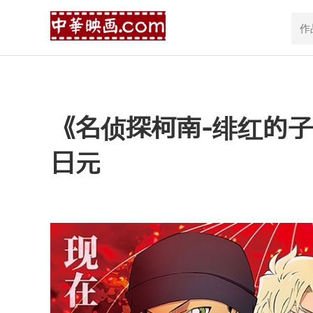
《名侦探柯南-绯红的子
日元