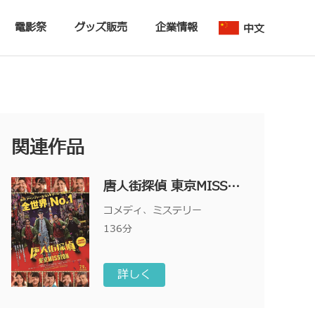
電影祭
グッズ販売
企業情報
中文
関連作品
唐人街探偵 東京MISSION
コメディ、ミステリー
136分
詳しく