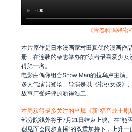
《青春特调蜂蜜
本片原作是日本漫画家村田真优的漫画作品，自
册，在连载的杂志举办的“读者最喜爱少女漫
得第一名。
电影由偶像组合Snow Man的拉乌卢主
多人气演员登场。导演是以《蜜桃女孩》、《
故事广受好评的新得浩二。
本周获得最多关注的当属《新·福音战士剧场
部分院线外将于7月21日结束上映。在“能否
创见面会同步直播”的双重加持下，上升一