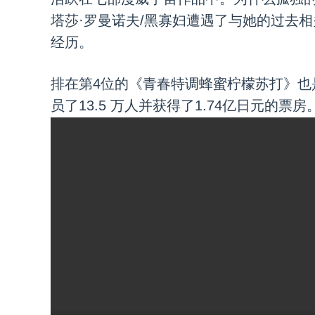
塔莎·罗曼诺夫/黑寡妇遭遇了与她的过去
经历。
排在第4位的《青春特调蜂蜜柠檬苏打》也
员了13.5 万人并获得了1.74亿日元的票房