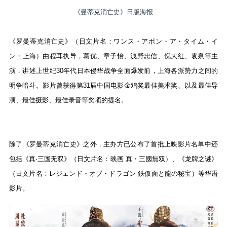
《曼蒂克消亡史》日版海报
《罗曼蒂克消亡史》（日文片名：ワンス・アポン・ア・タイム・イ
ン・上海）由程耳执导，葛优、章子怡、浅野忠信、倪大红、袁泉等主
演，讲述上世纪30年代日本侵华战争全面爆发前，上海各派势力之间的
明争暗斗。影片曾获得第31届中国电影金鸡奖最佳美术奖、以及最佳导
演、最佳摄影、最佳录音等奖项的提名。
除了《罗曼蒂克消亡史》之外，主办方已公布了首批上映影片名单中还
包括《真·三国无双》（日文片名：映画 真・三國無双）、《龙牌之谜》
（日文片名：レジェンド・オブ・ドラゴン 鉄仮面と龍の秘宝）等华语
影片。