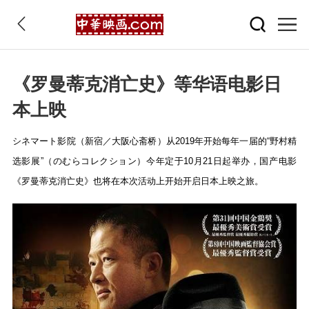
《罗曼蒂克消亡史》等华语电影日
本上映
シネマート影院（新宿／大阪心斋桥）从2019年开始每年一届的“野村精
选影展”（のむらコレクション）今年定于10月21日起举办，国产电影
《罗曼蒂克消亡史》也将在本次活动上开始开启日本上映之旅。