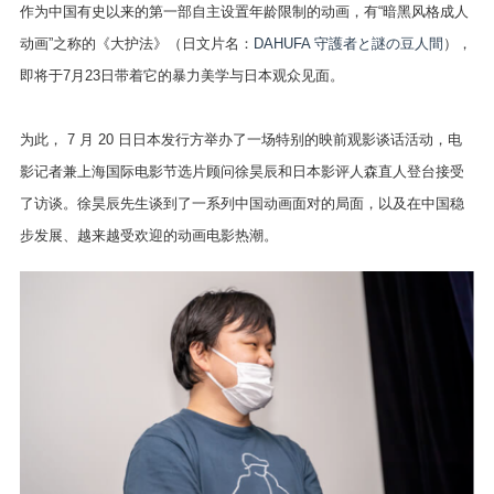
作为中国有史以来的第一部自主设置年龄限制的动画，有“暗黑风格成人
动画”之称的《大护法》（日文片名：
DAHUFA 守護者と謎の豆人間
），
即将于7月23日带着它的暴力美学与日本观众见面。
为此， 7 月 20 日日本发行方举办了一场特别的映前观影谈话活动，电
影记者兼上海国际电影节选片顾问徐昊辰和日本影评人森直人登台接受
了访谈。徐昊辰先生谈到了一系列中国动画面对的局面，以及在中国稳
步发展、越来越受欢迎的动画电影热潮。