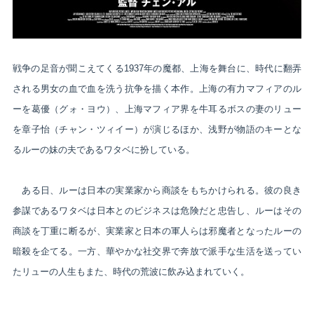
戦争の足音が聞こえてくる1937年の魔都、上海を舞台に、時代に翻弄
される男女の血で血を洗う抗争を描く本作。上海の有力マフィアのル
ーを葛優（グォ・ヨウ）、上海マフィア界を牛耳るボスの妻のリュー
を章子怡（チャン・ツィイー）が演じるほか、浅野が物語のキーとな
るルーの妹の夫であるワタベに扮している。
　ある日、ルーは日本の実業家から商談をもちかけられる。彼の良き
参謀であるワタベは日本とのビジネスは危険だと忠告し、ルーはその
商談を丁重に断るが、実業家と日本の軍人らは邪魔者となったルーの
暗殺を企てる。一方、華やかな社交界で奔放で派手な生活を送ってい
たリューの人生もまた、時代の荒波に飲み込まれていく。