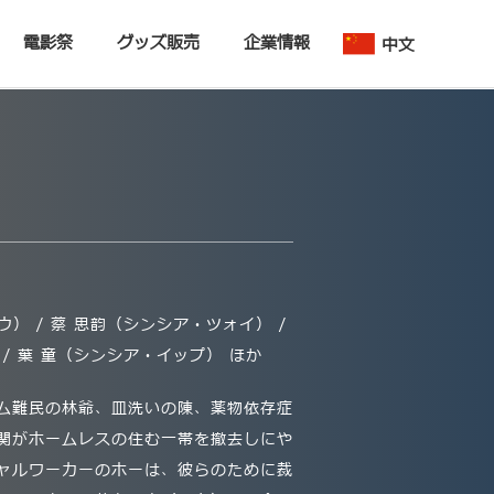
電影祭
グッズ販売
企業情報
中文
） / 蔡 思韵（シンシア・ツォイ） /
 / 葉 童（シンシア・イップ） ほか
ム難民の林爺、皿洗いの陳、薬物依存症
関がホームレスの住む一帯を撤去しにや
ャルワーカーのホーは、彼らのために裁