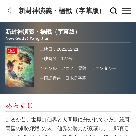
新封神演義・楊戩（字幕版）
新封神演義・楊戩（字幕版）
New Gods: Yang Jian
上映日：2022/12/21
独占
上映時間：127分
ジャンル：アニメ、冒険、ファンタジー
/
中国語音声
日本語字幕
あらすじ
はるか昔、世界は仙界と人間界に分かれていた。殷周
両国の間の戦乱の末、仙界の勢力が衰弱し、二郎真君