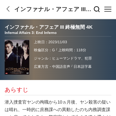
インファナル・アフェア III 終極無間 4K
インファナル・アフェア III 終極無間 4K
Infernal Affairs 3: End Inferno
上映日：2023/11/03
/
映倫区分：G
上映時間：118分
ジャンル：ヒューマンドラマ、犯罪
/
広東方言・中国語音声
日本語字幕
あらすじ
潜入捜査官ヤンの殉職から10ヵ月後、ヤン殺害の疑い
は晴れ、一時的に庶務課への異動したのち内務調査課