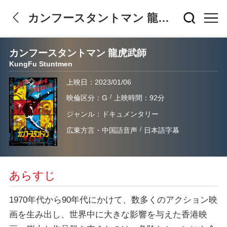
カンフースタントマン 龍虎武師
カンフースタントマン 龍虎武師
KungFu Stuntmen
上映日：2023/01/06
/
映倫区分：G
上映時間：92分
ジャンル：ドキュメンタリー
/
広東方言・中国語音声
日本語字幕
あらすじ
1970年代から90年代にかけて、数多くのアクション映
画を生み出し、世界中に大きな影響を与えた香港映