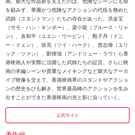
画。膨大な作品群を支えたのは、危険なシーンにも命
を顧みず、華麗かつ危険なアクションの代役を務めた
武師（スタントマン）たちの存在があった。洪金宝
（サモ・ハン・キンポー）、梁小龍（ブルース・リャ
ン）、袁和平（ユエン・ウーピン）、甄子丹（ドニ
ー・イェン）、徐克（ツイ・ハーク）、曾志偉（エリ
ック・ツァン）、劉偉強（アンドリュー・ラウ）ら香
港映画人や実際に活躍した武師たちの証言。さらに映
画の本編シーンや貴重なメイキングなど膨大なアーカ
イブ映像を交えて、香港映画界のスタントやアクショ
ンの歴史をひも解き、世界最高峰のアクションを生み
出すことができた香港映画の光と影に迫っていく。
公式サイト